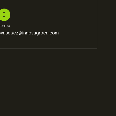
orreo
ovasquez@innovagroca.com