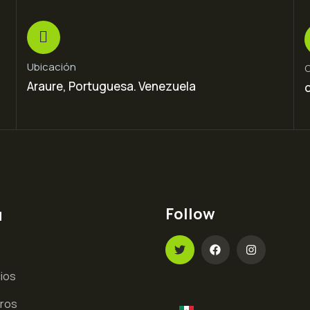
Ubicación
C
Araure, Portuguesa. Venezuela
ú
Follow
cios
ros